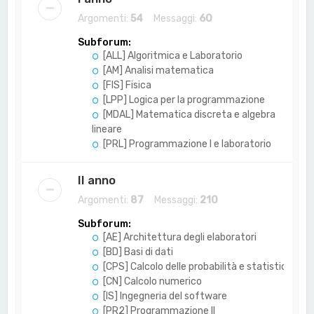
Argomenti:
54
Messaggi:
60
Subforum:
[ALL] Algoritmica e Laboratorio
[AM] Analisi matematica
[FIS] Fisica
[LPP] Logica per la programmazione
[MDAL] Matematica discreta e algebra
lineare
[PRL] Programmazione I e laboratorio
II anno
Argomenti:
87
Messaggi:
210
Subforum:
[AE] Architettura degli elaboratori
[BD] Basi di dati
[CPS] Calcolo delle probabilità e statistica
[CN] Calcolo numerico
[IS] Ingegneria del software
[PR2] Programmazione II