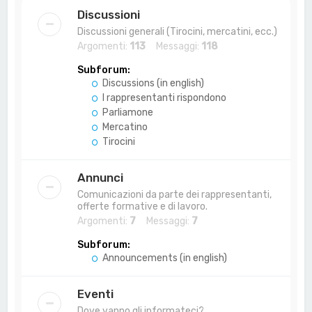
a
Discussioni
Discussioni generali (Tirocini, mercatini, ecc.)
Argomenti:
113
Messaggi:
118
Subforum:
Discussions (in english)
I rappresentanti rispondono
Parliamone
Mercatino
Tirocini
Annunci
Comunicazioni da parte dei rappresentanti,
offerte formative e di lavoro.
Argomenti:
7
Messaggi:
7
Subforum:
Announcements (in english)
Eventi
Dove vanno gli informateci?