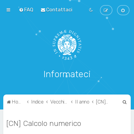
FAQ
Contattaci
Informateci
C
Home
Indice
Vecchio Ordinamento
II anno
[CN] Calcolo numerico
e
r
[CN] Calcolo numerico
c