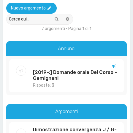
a
Nuovo argomento
Cerca
Ricerca avanzata
7 argomenti • Pagina
1
di
1
Annunci
[2019-:] Domande orale Del Corso -
Gemignani
Risposte:
3
Argomenti
Dimostrazione convergenza J / G-