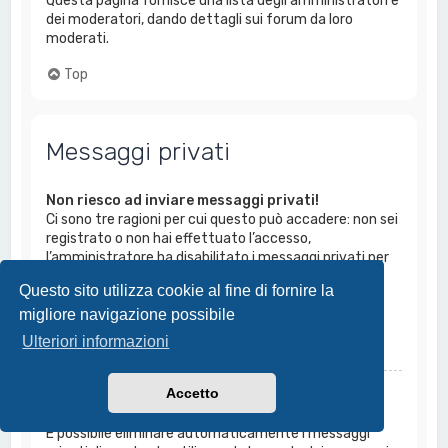
Questa pagina fornisce una lista degli amministratori e
dei moderatori, dando dettagli sui forum da loro
moderati.
Top
Messaggi privati
Non riesco ad inviare messaggi privati!
Ci sono tre ragioni per cui questo può accadere: non sei
registrato o non hai effettuato l’accesso,
l’amministratore ha disabilitato i messaggi privati per
tutto il Forum, oppure li ha disabilitati solo a te. Se il
Questo sito utilizza cookie al fine di fornire la
tuo caso è l’ultimo, prova a chiederne il motivo
migliore navigazione possibile
all’amministratore.
Ulteriori informazioni
Top
Accetto
Continuano ad arrivarmi messaggi privati
indesiderati!
È possibile eliminare automaticamente i messaggi