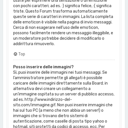
usate per esprimere una sensazione o un’emozione
con pochi caratteri; ad es. :) significa felice, :( significa
triste. Questo Forum trasforma automaticamente
queste serie di caratteri in immagini. La lista completa
delle emoticon è visibile nella pagina di invio messaggi.
Cerca di non esagerare nell’uso delle emoticon,
possono facilmente rendere un messaggio illeggibile, e
un moderatore potrebbe decidere di modificarlo o
addirittura rimuoverlo.
Top
Posso inserire delle immagini?
Sì, puoi inserire delle immagini nei tuoi messaggi. Se
l’amministratore permette gli allegati è possibile
caricare delle immagini direttamente sulla Board; in
alternativa devi creare un collegamento a
un’immagine ospitata su un server di pubblico accesso,
ad es. http://www.indirizzo-del-
sito.com/immagine.gif. Non puoi inserire immagini che
hai sul tuo PC (a meno che non abbia un server!) o
immagini che si trovano dietro sistemi di
autenticazione, come caselle di posta tipo yahoo o
hotmail, siti protetti da codici di accesso, ecc. Per