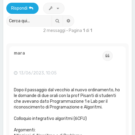
a
Rispondi
Cerca
Ricerca avanzata
2 messaggi • Pagina
1
di
1
mara
Cita
13/06/2023, 10:05
Dopo il passaggio dal vecchio al nuovo ordinamento, ho
le domande di due orali con la prof Pisanti di studenti
che avevano dato Programmazione 1 e Lab per il
riconoscimento di Programazione e Algoritmi.
Colloquio integrativo algoritmi (6CFU)
Argomenti: