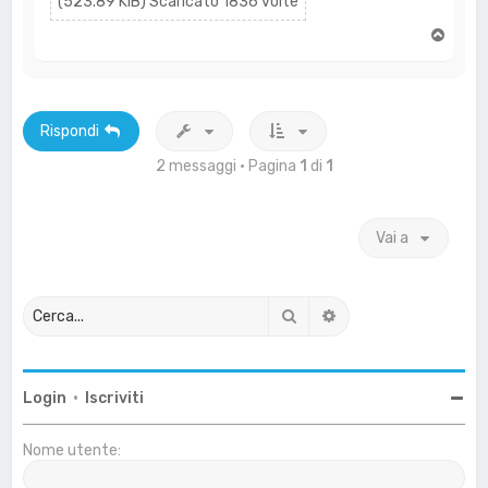
(523.89 KiB) Scaricato 1836 volte
T
o
p
Rispondi
2 messaggi • Pagina
1
di
1
Vai a
Cerca
Ricerca avanzata
Login
•
Iscriviti
Nome utente: