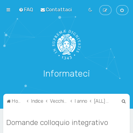
FAQ
Contattaci
Informateci
C
Home
Indice
Vecchio Ordinamento
I anno
[ALL] Algoritmica e Laboratorio
e
r
Domande colloquio integrativo
c