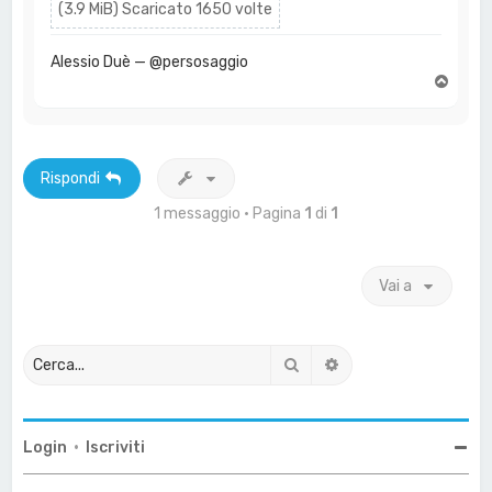
(3.9 MiB) Scaricato 1650 volte
Alessio Duè — @persosaggio
T
o
p
Rispondi
1 messaggio • Pagina
1
di
1
Vai a
Cerca
Ricerca avanzata
Login
•
Iscriviti