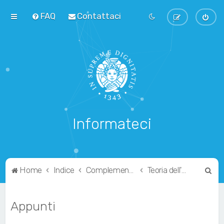
FAQ
Contattaci
Informateci
C
Home
Indice
Complementari
Teoria dell'Informazione
e
r
Appunti
c