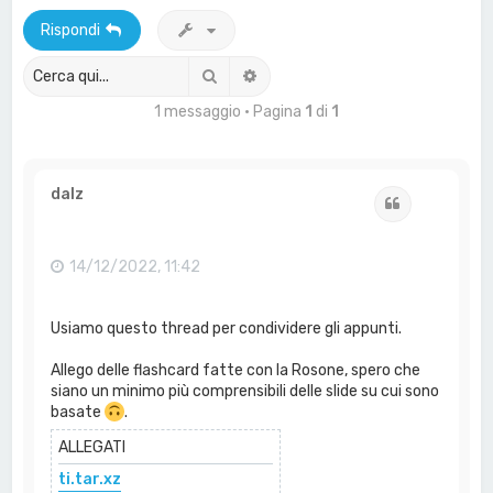
a
Rispondi
Cerca
Ricerca avanzata
1 messaggio • Pagina
1
di
1
dalz
Cita
14/12/2022, 11:42
Usiamo questo thread per condividere gli appunti.
Allego delle flashcard fatte con la Rosone, spero che
siano un minimo più comprensibili delle slide su cui sono
basate
.
ALLEGATI
ti.tar.xz