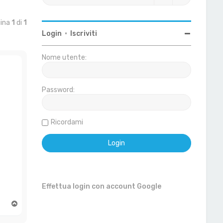
gina
1
di
1
Login
•
Iscriviti
Nome utente:
Password:
Ricordami
Effettua login con account Google
T
o
p