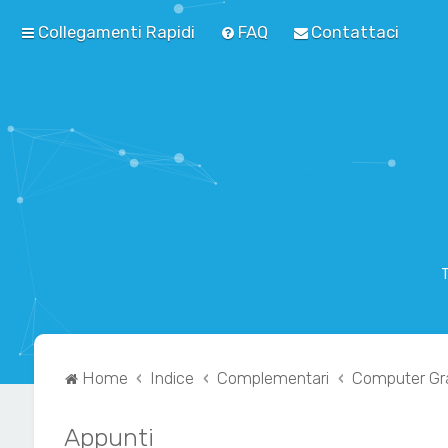
Collegamenti Rapidi
FAQ
Contattaci
T
Home
Indice
Complementari
Computer Gra
Appunti