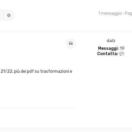
1 messaggio • Pa
Cerca
Ricerca avanzata
dalz
Cita
Messaggi:
19
C
Contatta:
o
n
t
21/22, più dei pdf su trasformazioni e
a
t
t
a
d
a
l
z