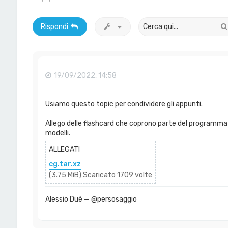
Rispondi
19/09/2022, 14:58
Usiamo questo topic per condividere gli appunti.
Allego delle flashcard che coprono parte del programma 
modelli.
ALLEGATI
cg.tar.xz
(3.75 MiB) Scaricato 1709 volte
Alessio Duè — @persosaggio