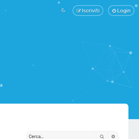
Iscriviti
Login
sa
Cerca
Ricerca av