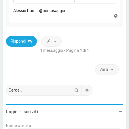
Alessio Duè — @persosaggio
T
o
p
Rispondi
1 messaggio • Pagina
1
di
1
Vai a
Cerca
Ricerca avanzata
Login
•
Iscriviti
Nome utente: