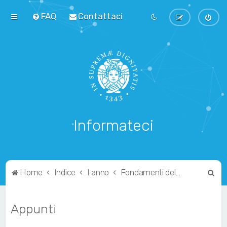
FAQ
Contattaci
Informateci
C
Home
Indice
I anno
Fondamenti dell'Informatica
e
r
Appunti
c