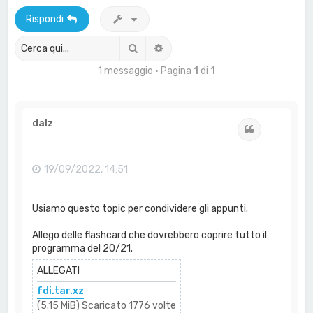
a
Rispondi
Cerca
Ricerca avanzata
1 messaggio • Pagina
1
di
1
dalz
Cita
19/09/2022, 14:51
Usiamo questo topic per condividere gli appunti.
Allego delle flashcard che dovrebbero coprire tutto il
programma del 20/21.
ALLEGATI
fdi.tar.xz
(5.15 MiB) Scaricato 1776 volte