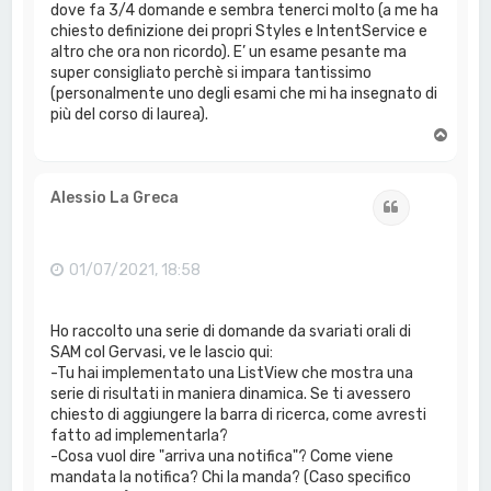
dove fa 3/4 domande e sembra tenerci molto (a me ha
chiesto definizione dei propri Styles e IntentService e
altro che ora non ricordo). E’ un esame pesante ma
super consigliato perchè si impara tantissimo
(personalmente uno degli esami che mi ha insegnato di
più del corso di laurea).
T
o
p
Alessio La Greca
Cita
01/07/2021, 18:58
Ho raccolto una serie di domande da svariati orali di
SAM col Gervasi, ve le lascio qui:
-Tu hai implementato una ListView che mostra una
serie di risultati in maniera dinamica. Se ti avessero
chiesto di aggiungere la barra di ricerca, come avresti
fatto ad implementarla?
-Cosa vuol dire "arriva una notifica"? Come viene
mandata la notifica? Chi la manda? (Caso specifico