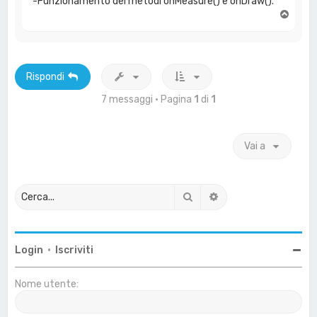
-Funzionamento dei metodi onMeasure() e onDraw().
T
o
p
Rispondi
7 messaggi • Pagina
1
di
1
Vai a
Cerca
Ricerca avanzata
Login
•
Iscriviti
Nome utente: