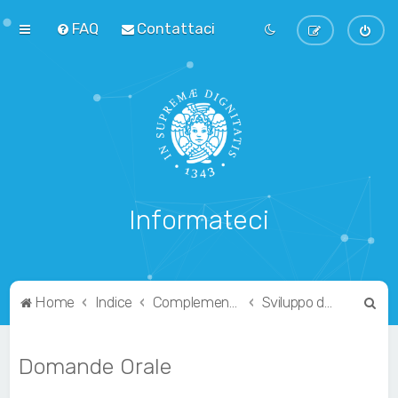
FAQ
Contattaci
Informateci
C
Home
Indice
Complementari
Sviluppo di Applicazioni Mobili
e
r
Domande Orale
c