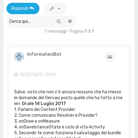
a
Rispondi
Cerca
Ricerca avanzata
7 messaggi • Pagina
1
di
1
InformateciBot
Cita
15/07/2017, 12:04
Salve, visto che non c'è ancora nessuno che ha messo
le domande del Gervasi posto quelle che ha fatto a me
ieri:
Orale 14 Luglio 2017
1. Parlami dei Content Provider
2. Come comunicano Resolver e Provider?
3. onDraw e onMeasure
4. onSaveIstanceState e ciclo di vita Activity
5. Secondo te come funziona il salvataggio dei bundle