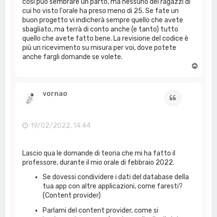
così può sembrare un parto, ma nessuno dei ragazzi di
cui ho visto l'orale ha preso meno di 25. Se fate un
buon progetto vi indicherà sempre quello che avete
sbagliato, ma terrà di conto anche (e tanto) tutto
quello che avete fatto bene. La revisione del codice è
più un ricevimento su misura per voi, dove potete
anche fargli domande se volete.
T
o
p
vornao
Cita
19/02/2022, 14:44
Lascio qua le domande di teoria che mi ha fatto il
professore, durante il mio orale di febbraio 2022.
Se dovessi condividere i dati del database della
tua app con altre applicazioni, come faresti?
(Content provider)
Parlami del content provider, come si