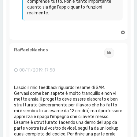
comprende tutto. Non è tanto importante
quanto sia figa l'app o quanto funzioni
realmente.
T
o
p
RaffaeleNachos
Cita
08/11/2019, 17:58
Lascio il mio feedback riguardo l’esame di SAM.
Gervasi come ben sapete è molto tranquillo e non vi
mette ansia. Il progetto deve essere elaborato e ben
strutturato (sinceramente per il lavoro che ho fatto
mi è sembrato un esame da 12 crediti) ma il professore
apprezza e ripaga l’impegno che ci avete messo.
L’esame è strutturato facendo una demo dell’app da
parte vostra (sul vostro device), seguita da un lookup
quasi completo del codice. Per finire una parte orale