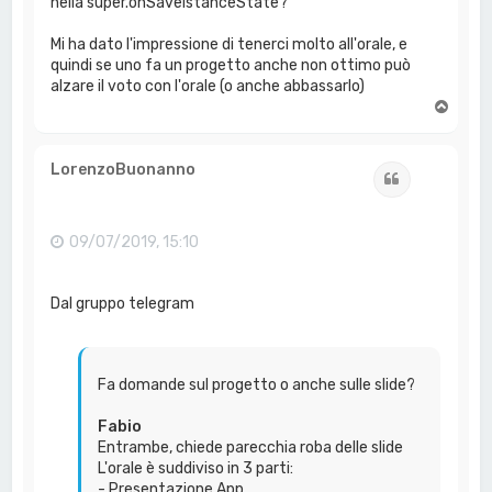
nella super.onSaveIstanceState?
Mi ha dato l'impressione di tenerci molto all'orale, e
quindi se uno fa un progetto anche non ottimo può
alzare il voto con l'orale (o anche abbassarlo)
T
o
p
LorenzoBuonanno
Cita
09/07/2019, 15:10
Dal gruppo telegram
Fa domande sul progetto o anche sulle slide?
Fabio
Entrambe, chiede parecchia roba delle slide
L'orale è suddiviso in 3 parti:
- Presentazione App