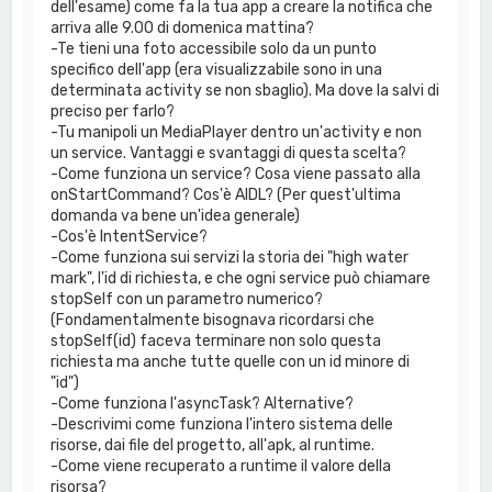
dell'esame) come fa la tua app a creare la notifica che
arriva alle 9.00 di domenica mattina?
-Te tieni una foto accessibile solo da un punto
specifico dell'app (era visualizzabile sono in una
determinata activity se non sbaglio). Ma dove la salvi di
preciso per farlo?
-Tu manipoli un MediaPlayer dentro un'activity e non
un service. Vantaggi e svantaggi di questa scelta?
-Come funziona un service? Cosa viene passato alla
onStartCommand? Cos'è AIDL? (Per quest'ultima
domanda va bene un'idea generale)
-Cos'è IntentService?
-Come funziona sui servizi la storia dei "high water
mark", l'id di richiesta, e che ogni service può chiamare
stopSelf con un parametro numerico?
(Fondamentalmente bisognava ricordarsi che
stopSelf(id) faceva terminare non solo questa
richiesta ma anche tutte quelle con un id minore di
"id")
-Come funziona l'asyncTask? Alternative?
-Descrivimi come funziona l'intero sistema delle
risorse, dai file del progetto, all'apk, al runtime.
-Come viene recuperato a runtime il valore della
risorsa?