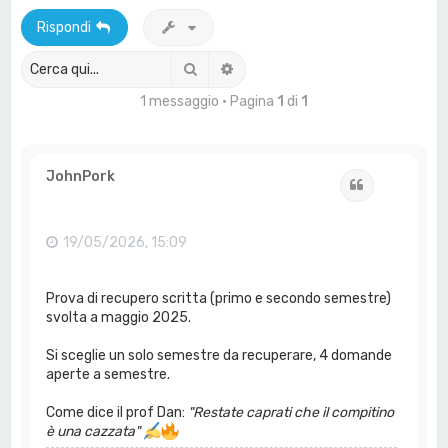
a
Rispondi
Cerca
Ricerca avanzata
1 messaggio • Pagina
1
di
1
JohnPork
Cita
19/05/2026, 15:09
Prova di recupero scritta (primo e secondo semestre)
svolta a maggio 2025.
Si sceglie un solo semestre da recuperare, 4 domande
aperte a semestre.
Come dice il prof Dan:
"Restate caprati che il compitino
è una cazzata"