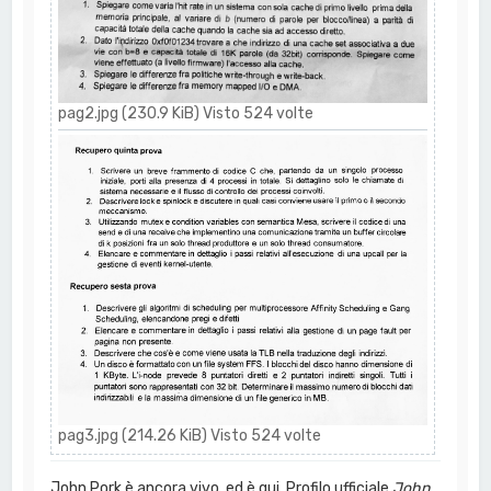
pag2.jpg (230.9 KiB) Visto 524 volte
pag3.jpg (214.26 KiB) Visto 524 volte
John Pork è ancora vivo, ed è qui. Profilo ufficiale
John