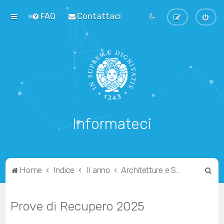
FAQ
Contattaci
Informateci
C
Home
Indice
II anno
Architetture e Sistemi Operativi
e
r
Prove di Recupero 2025
c