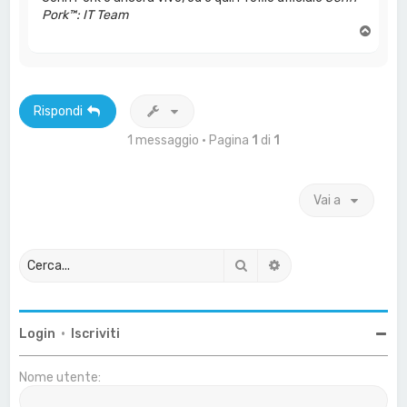
Pork™: IT Team
T
o
p
Rispondi
1 messaggio • Pagina
1
di
1
Vai a
Cerca
Ricerca avanzata
Login
•
Iscriviti
Nome utente: