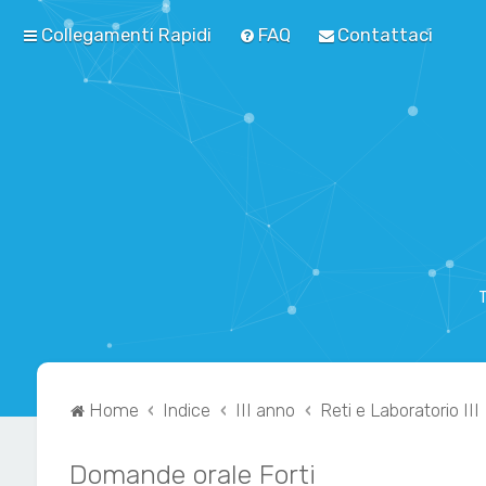
Collegamenti Rapidi
FAQ
Contattaci
T
Home
Indice
III anno
Reti e Laboratorio III
Domande orale Forti