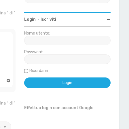
gina
1
di
1
Login
•
Iscriviti
Nome utente:
Password:
Ricordami
T
o
p
gina
1
di
1
Effettua login con account Google
a