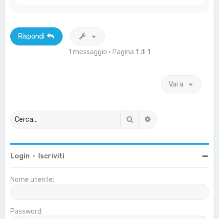
o
p
Rispondi
1 messaggio • Pagina
1
di
1
Vai a
Cerca
Ricerca avanzata
Login
•
Iscriviti
Nome utente:
Password: