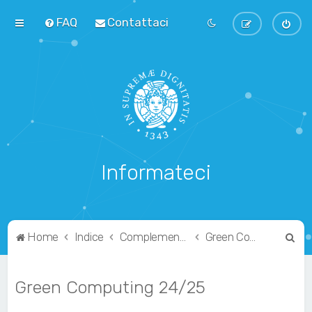
FAQ
Contattaci
Informateci
C
Home
Indice
Complementari
Green Computing
e
r
Green Computing 24/25
c