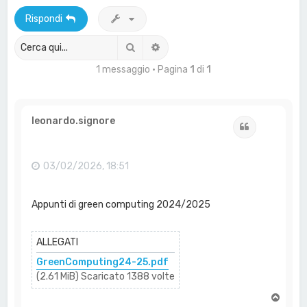
a
Rispondi
Cerca
Ricerca avanzata
1 messaggio • Pagina
1
di
1
leonardo.signore
Cita
03/02/2026, 18:51
Appunti di green computing 2024/2025
ALLEGATI
GreenComputing24-25.pdf
(2.61 MiB) Scaricato 1388 volte
T