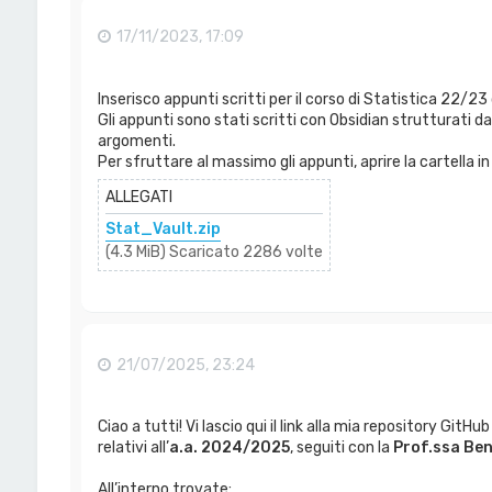
17/11/2023, 17:09
Inserisco appunti scritti per il corso di Statistica 22/23 d
Gli appunti sono stati scritti con Obsidian strutturati da u
argomenti.
Per sfruttare al massimo gli appunti, aprire la cartella i
ALLEGATI
Stat_Vault.zip
(4.3 MiB) Scaricato 2286 volte
21/07/2025, 23:24
Ciao a tutti! Vi lascio qui il link alla mia repository GitH
relativi all’
a.a. 2024/2025
, seguiti con la
Prof.ssa Ben
All’interno trovate: