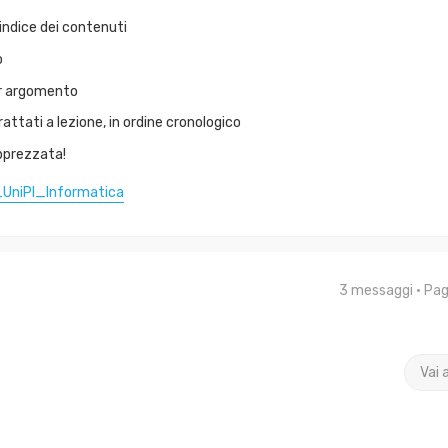
indice dei contenuti
o
per argomento
ttati a lezione, in ordine cronologico
pprezzata!
_UniPI_Informatica
3 messaggi • Pa
Vai 