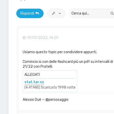
Rispondi
19/09/2022, 14:29
Usiamo questo topic per condividere appunti.
Comincio io con delle flashcard più un pdf su intervalli d
21/22 con Pratelli.
ALLEGATI
stat.tar.xz
(4.41 MiB) Scaricato 1998 volte
Alessio Duè — @persosaggio