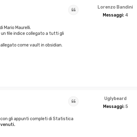
Lorenzo Bandini
Cita
Messaggi:
4
i Mario Maurelli.
n file indice collegato a tutti gli
n allegato come vault in obsidian.
Uglybeard
Cita
Messaggi:
5
ub con gli appunti completi di Statistica
venuti.