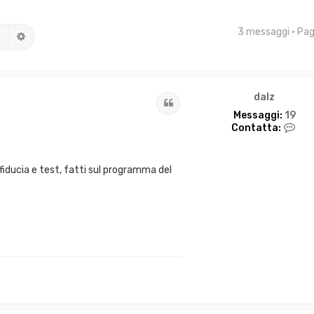
3 messaggi • Pa
Cerca
Ricerca avanzata
dalz
Cita
Messaggi:
19
C
Contatta:
o
n
t
i fiducia e test, fatti sul programma del
a
t
t
a
d
a
l
z