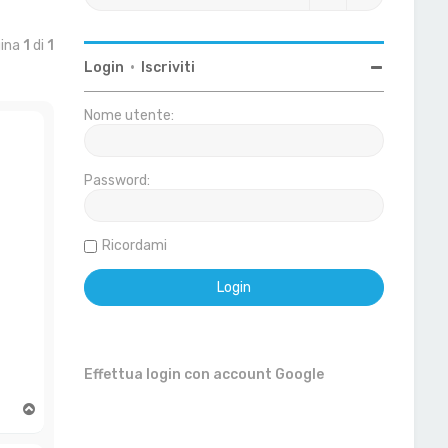
gina
1
di
1
Login
•
Iscriviti
Nome utente:
Password:
Ricordami
Effettua login con account Google
T
o
p