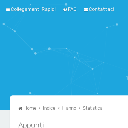
Collegamenti Rapidi
FAQ
Contattaci
T
Home
Indice
II anno
Statistica
Appunti