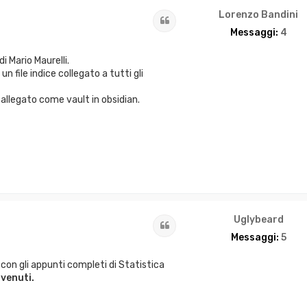
Lorenzo Bandini
Cita
Messaggi:
4
i Mario Maurelli.
n file indice collegato a tutti gli
n allegato come vault in obsidian.
Uglybeard
Cita
Messaggi:
5
ub con gli appunti completi di Statistica
venuti.