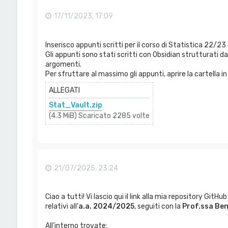
17/11/2023, 17:09
Inserisco appunti scritti per il corso di Statistica 22/23 d
Gli appunti sono stati scritti con Obsidian strutturati da u
argomenti.
Per sfruttare al massimo gli appunti, aprire la cartella i
ALLEGATI
Stat_Vault.zip
(4.3 MiB) Scaricato 2285 volte
21/07/2025, 23:24
Ciao a tutti! Vi lascio qui il link alla mia repository GitH
relativi all’
a.a. 2024/2025
, seguiti con la
Prof.ssa Ben
All’interno trovate: