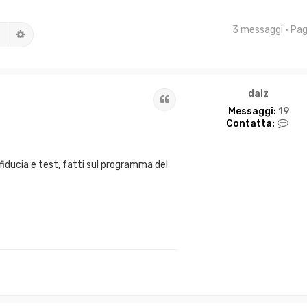
3 messaggi • Pa
Cerca
Ricerca avanzata
dalz
Cita
Messaggi:
19
C
Contatta:
o
n
t
i fiducia e test, fatti sul programma del
a
t
t
a
d
a
l
z