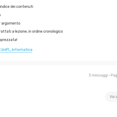
indice dei contenuti
o
per argomento
ttati a lezione, in ordine cronologico
pprezzata!
_UniPI_Informatica
3 messaggi • Pa
Vai 