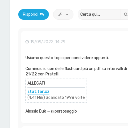
Rispondi
19/09/2022, 14:29
Usiamo questo topic per condividere appunti.
Comincio io con delle flashcard più un pdf su intervalli d
21/22 con Pratelli.
ALLEGATI
stat.tar.xz
(4.41 MiB) Scaricato 1998 volte
Alessio Duè — @persosaggio