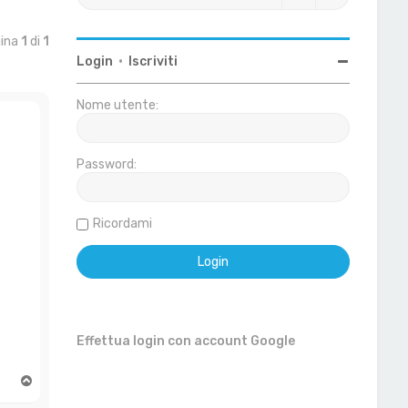
gina
1
di
1
Login
•
Iscriviti
Nome utente:
Password:
Ricordami
Effettua login con account Google
T
o