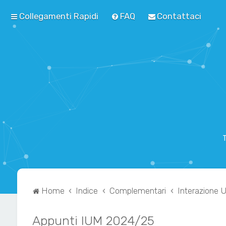
Collegamenti Rapidi
FAQ
Contattaci
T
Home
Indice
Complementari
Interazione
Appunti IUM 2024/25