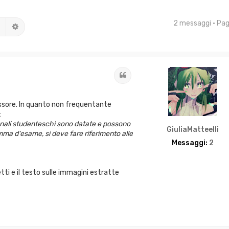
2 messaggi • Pa
Cerca
Ricerca avanzata
Cita
essore. In quanto non frequentante
:
canali studenteschi sono datate e possono
GiuliaMatteelli
mma d'esame, si deve fare riferimento alle
Messaggi:
2
tti e il testo sulle immagini estratte