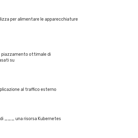
tilizza per alimentare le apparecchiature
n piazzamento ottimale di
asati su
icazione al traffico esterno
 di ___ una risorsa Kubernetes