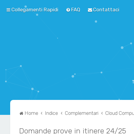
Collegamenti Rapidi
FAQ
Contattaci
T
Home
Indice
Complementari
Cloud Compu
Domande prove in itinere 24/25