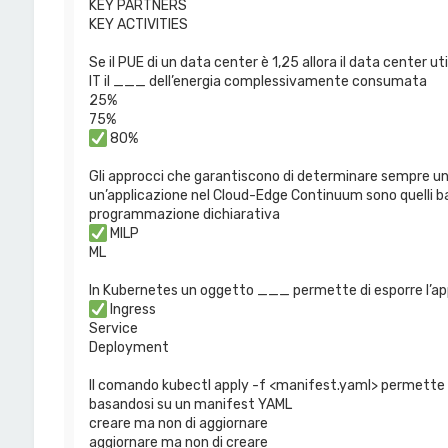
KEY PARTNERS
KEY ACTIVITIES
Se il PUE di un data center è 1,25 allora il data center u
IT il ___ dell’energia complessivamente consumata
25%
75%
80%
Gli approcci che garantiscono di determinare sempre u
un’applicazione nel Cloud-Edge Continuum sono quelli b
programmazione dichiarativa
MILP
ML
In Kubernetes un oggetto ___ permette di esporre l’appl
Ingress
Service
Deployment
Il comando kubectl apply -f <manifest.yaml> permette
basandosi su un manifest YAML
creare ma non di aggiornare
aggiornare ma non di creare