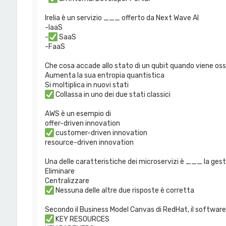
Irelia è un servizio ___ offerto da Next Wave AI
-IaaS
-
SaaS
-FaaS
Che cosa accade allo stato di un qubit quando viene os
Aumenta la sua entropia quantistica
Si moltiplica in nuovi stati
Collassa in uno dei due stati classici
AWS è un esempio di
offer-driven innovation
customer-driven innovation
resource-driven innovation
Una delle caratteristiche dei microservizi è ___ la gest
Eliminare
Centralizzare
Nessuna delle altre due risposte è corretta
Secondo il Business Model Canvas di RedHat, il software 
KEY RESOURCES