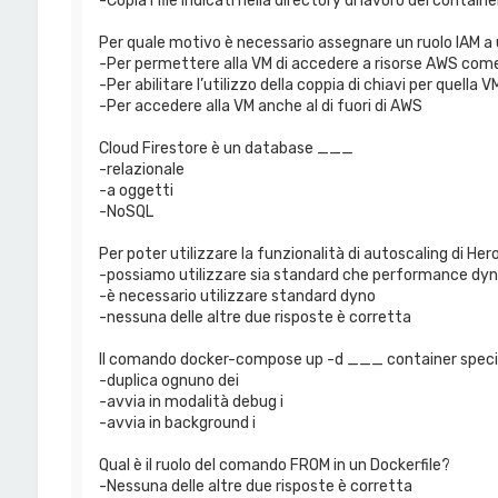
-Copia i file indicati nella directory di lavoro del containe
Per quale motivo è necessario assegnare un ruolo IAM a
-Per permettere alla VM di accedere a risorse AWS com
-Per abilitare l’utilizzo della coppia di chiavi per quella V
-Per accedere alla VM anche al di fuori di AWS
Cloud Firestore è un database ___
-relazionale
-a oggetti
-NoSQL
Per poter utilizzare la funzionalità di autoscaling di Her
-possiamo utilizzare sia standard che performance dy
-è necessario utilizzare standard dyno
-nessuna delle altre due risposte è corretta
Il comando docker-compose up -d ___ container specif
-duplica ognuno dei
-avvia in modalità debug i
-avvia in background i
Qual è il ruolo del comando FROM in un Dockerfile?
-Nessuna delle altre due risposte è corretta