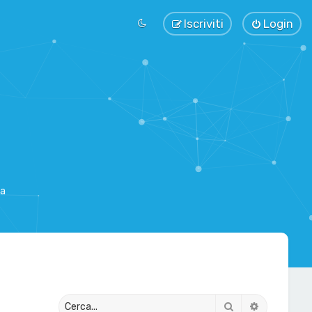
Iscriviti
Login
sa
Cerca
Ricerca av