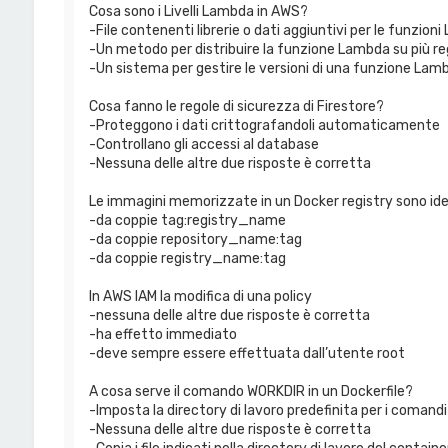
Cosa sono i Livelli Lambda in AWS?
-File contenenti librerie o dati aggiuntivi per le funzion
-Un metodo per distribuire la funzione Lambda su più re
-Un sistema per gestire le versioni di una funzione Lam
Cosa fanno le regole di sicurezza di Firestore?
-Proteggono i dati crittografandoli automaticamente
-Controllano gli accessi al database
-Nessuna delle altre due risposte è corretta
Le immagini memorizzate in un Docker registry sono ide
-da coppie tag:registry_name
-da coppie repository_name:tag
-da coppie registry_name:tag
In AWS IAM la modifica di una policy
-nessuna delle altre due risposte è corretta
-ha effetto immediato
-deve sempre essere effettuata dall’utente root
A cosa serve il comando WORKDIR in un Dockerfile?
-Imposta la directory di lavoro predefinita per i comandi
-Nessuna delle altre due risposte è corretta