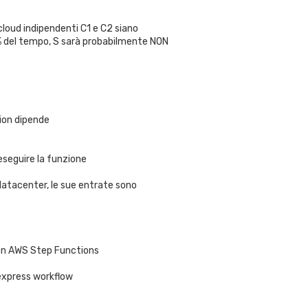
cloud indipendenti C1 e C2 siano
50% del tempo, S sarà probabilmente NON
ion dipende
eseguire la funzione
datacenter, le sue entrate sono
con AWS Step Functions
express workflow