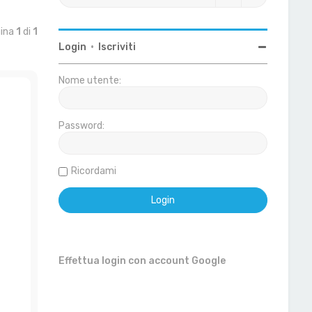
gina
1
di
1
Login
•
Iscriviti
Nome utente:
Password:
Ricordami
Effettua login con account Google