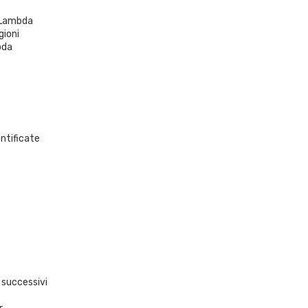
i Lambda
gioni
bda
ntificate
 successivi