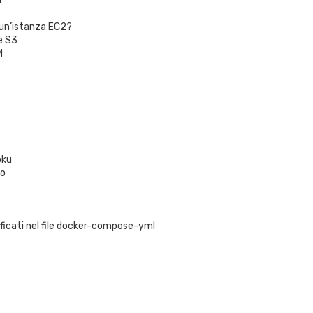
r
 un’istanza EC2?
e S3
M
oku
no
icati nel file docker-compose-yml