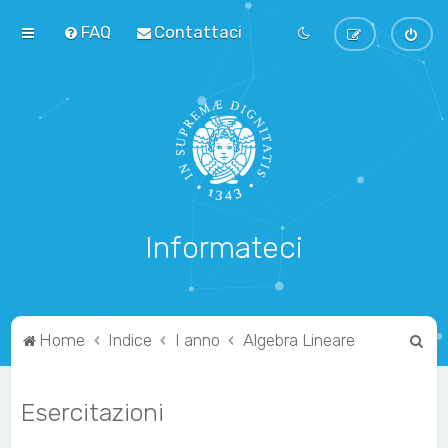
FAQ
Contattaci
Informateci
C
Home
Indice
I anno
Algebra Lineare
e
r
Esercitazioni
c