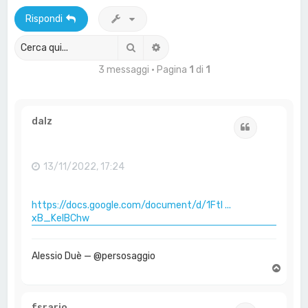
a
Rispondi
Cerca
Ricerca avanzata
3 messaggi • Pagina
1
di
1
dalz
Cita
13/11/2022, 17:24
https://docs.google.com/document/d/1FtI ...
xB_KelBChw
Alessio Duè — @persosaggio
T
o
p
fsrario