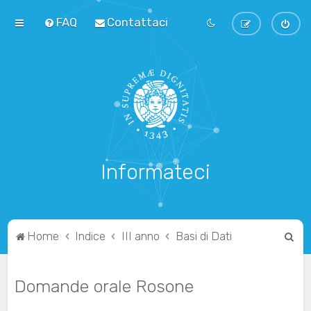
FAQ
Contattaci
Informateci
C
Home
Indice
III anno
Basi di Dati
e
r
Domande orale Rosone
c