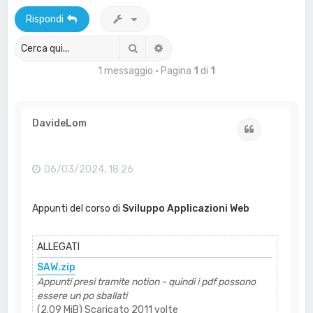
a
Rispondi
Cerca
Ricerca avanzata
1 messaggio • Pagina
1
di
1
DavideLom
Cita
06/03/2024, 18:26
Appunti del corso di
Sviluppo Applicazioni Web
ALLEGATI
SAW.zip
Appunti presi tramite notion - quindi i pdf possono
essere un po sballati
(2.09 MiB) Scaricato 2011 volte