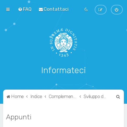
FAQ
Contattaci
Informateci
C
Home
Indice
Complementari
Sviluppo di Applicazioni Web
e
r
Appunti
c