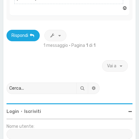
T
o
p
Rispondi
1 messaggio • Pagina
1
di
1
Vai a
Cerca
Ricerca avanzata
Login
•
Iscriviti
Nome utente: