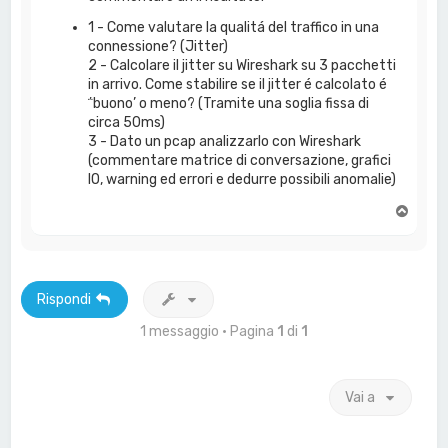
1 - Come valutare la qualitá del traffico in una
connessione? (Jitter)
2 - Calcolare il jitter su Wireshark su 3 pacchetti
in arrivo. Come stabilire se il jitter é calcolato é
΅buono’ o meno? (Tramite una soglia fissa di
circa 50ms)
3 - Dato un pcap analizzarlo con Wireshark
(commentare matrice di conversazione, grafici
IO, warning ed errori e dedurre possibili anomalie)
T
o
p
Rispondi
1 messaggio • Pagina
1
di
1
Vai a