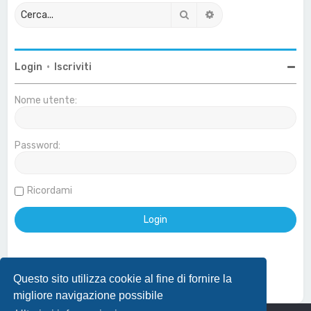
Cerca
Ricerca avanzata
Login
•
Iscriviti
Nome utente:
Password:
Ricordami
Questo sito utilizza cookie al fine di fornire la
Effettua login con account Google
migliore navigazione possibile