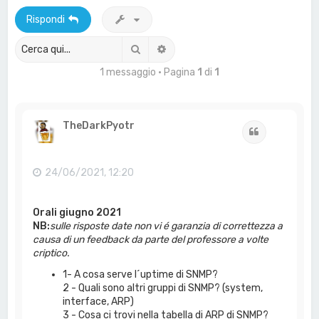
a
Rispondi
Cerca
Ricerca avanzata
1 messaggio • Pagina
1
di
1
TheDarkPyotr
Cita
24/06/2021, 12:20
Orali giugno 2021
NB:
sulle risposte date non vi é garanzia di correttezza a
causa di un feedback da parte del professore a volte
criptico.
1- A cosa serve l´uptime di SNMP?
2 - Quali sono altri gruppi di SNMP? (system,
interface, ARP)
3 - Cosa ci trovi nella tabella di ARP di SNMP?