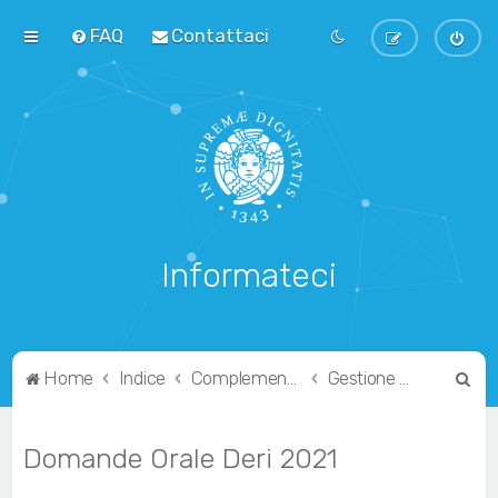
FAQ
Contattaci
Informateci
C
Home
Indice
Complementari
Gestione di Reti
e
r
Domande Orale Deri 2021
c