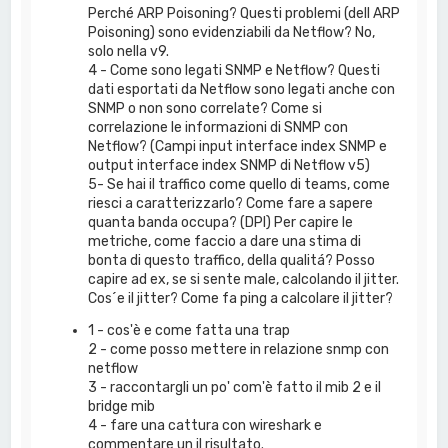
Perché ARP Poisoning? Questi problemi (dell ARP
Poisoning) sono evidenziabili da Netflow? No,
solo nella v9.
4 - Come sono legati SNMP e Netflow? Questi
dati esportati da Netflow sono legati anche con
SNMP o non sono correlate? Come si
correlazione le informazioni di SNMP con
Netflow? (Campi input interface index SNMP e
output interface index SNMP di Netflow v5)
5- Se hai il traffico come quello di teams, come
riesci a caratterizzarlo? Come fare a sapere
quanta banda occupa? (DPI) Per capire le
metriche, come faccio a dare una stima di
bonta di questo traffico, della qualitá? Posso
capire ad ex, se si sente male, calcolando il jitter.
Cos´e il jitter? Come fa ping a calcolare il jitter?
1 - cos'è e come fatta una trap
2 - come posso mettere in relazione snmp con
netflow
3 - raccontargli un po' com'è fatto il mib 2 e il
bridge mib
4 - fare una cattura con wireshark e
commentare un il risultato.