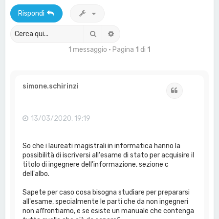
a
Rispondi
Cerca
Ricerca avanzata
1 messaggio • Pagina
1
di
1
simone.schirinzi
Cita
13/03/2020, 19:19
So che i laureati magistrali in informatica hanno la
possibilità di iscriversi all'esame di stato per acquisire il
titolo di ingegnere dell'informazione, sezione c
dell'albo.
Sapete per caso cosa bisogna studiare per prepararsi
all'esame, specialmente le parti che da non ingegneri
non affrontiamo, e se esiste un manuale che contenga