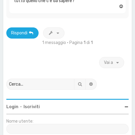
tutto quello che c'è da sapere?
T
o
p
Rispondi
1 messaggio • Pagina
1
di
1
Vai a
Cerca
Ricerca avanzata
Login
•
Iscriviti
Nome utente: