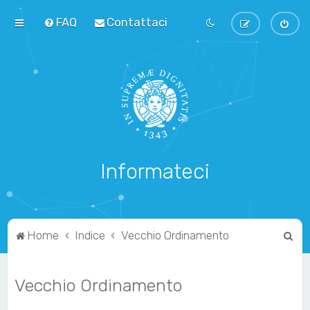
FAQ
Contattaci
Informateci
C
Home
Indice
Vecchio Ordinamento
e
r
Vecchio Ordinamento
c