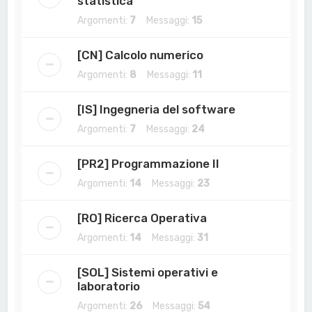
statistica
Argomenti:
7
Messaggi:
15
[CN] Calcolo numerico
Argomenti:
8
Messaggi:
11
[IS] Ingegneria del software
Argomenti:
7
Messaggi:
24
[PR2] Programmazione II
Argomenti:
14
Messaggi:
23
[RO] Ricerca Operativa
Argomenti:
14
Messaggi:
31
[SOL] Sistemi operativi e
laboratorio
Argomenti:
26
Messaggi:
54