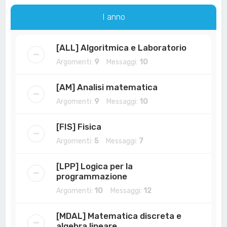
a
I anno
[ALL] Algoritmica e Laboratorio
Argomenti:
9
Messaggi:
10
[AM] Analisi matematica
Argomenti:
9
Messaggi:
10
[FIS] Fisica
Argomenti:
5
Messaggi:
7
[LPP] Logica per la
programmazione
Argomenti:
10
Messaggi:
12
[MDAL] Matematica discreta e
algebra lineare