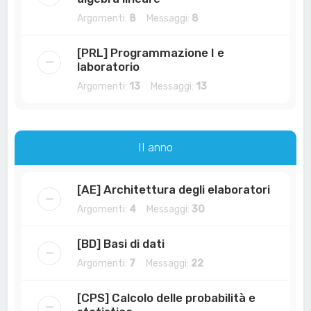
Argomenti:
8
Messaggi:
8
[PRL] Programmazione I e
laboratorio
Argomenti:
13
Messaggi:
13
II anno
[AE] Architettura degli elaboratori
Argomenti:
4
Messaggi:
30
[BD] Basi di dati
Argomenti:
7
Messaggi:
22
[CPS] Calcolo delle probabilità e