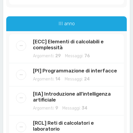
III anno
[ECC] Elementi di calcolabili e
complessità
Argomenti:
29
Messaggi:
76
[PI] Programmazione di interfacce
Argomenti:
14
Messaggi:
24
[IIA] Introduzione all'intelligenza
artificiale
Argomenti:
9
Messaggi:
34
[RCL] Reti di calcolatori e
laboratorio