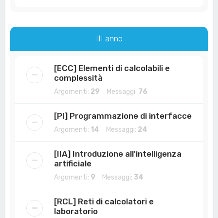
III anno
[ECC] Elementi di calcolabili e
complessità
Argomenti:
29
Messaggi:
76
[PI] Programmazione di interfacce
Argomenti:
14
Messaggi:
24
[IIA] Introduzione all'intelligenza
artificiale
Argomenti:
9
Messaggi:
34
[RCL] Reti di calcolatori e
laboratorio