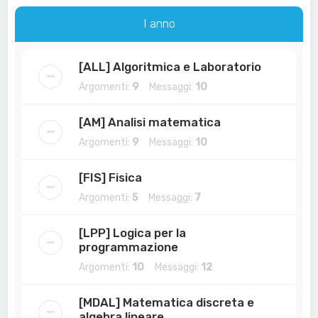
a
I anno
[ALL] Algoritmica e Laboratorio
Argomenti:
9
Messaggi:
10
[AM] Analisi matematica
Argomenti:
9
Messaggi:
10
[FIS] Fisica
Argomenti:
5
Messaggi:
7
[LPP] Logica per la
programmazione
Argomenti:
10
Messaggi:
12
[MDAL] Matematica discreta e
algebra lineare