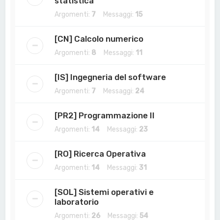
statistica
Argomenti:
7
Messaggi:
15
[CN] Calcolo numerico
Argomenti:
8
Messaggi:
11
[IS] Ingegneria del software
Argomenti:
7
Messaggi:
24
[PR2] Programmazione II
Argomenti:
14
Messaggi:
23
[RO] Ricerca Operativa
Argomenti:
14
Messaggi:
31
[SOL] Sistemi operativi e
laboratorio
Argomenti:
26
Messaggi:
54