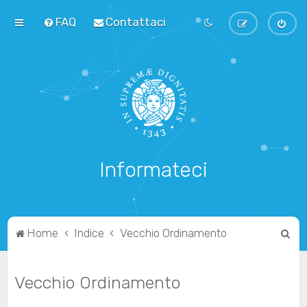
FAQ
Contattaci
Informateci
C
Home
Indice
Vecchio Ordinamento
e
r
Vecchio Ordinamento
c