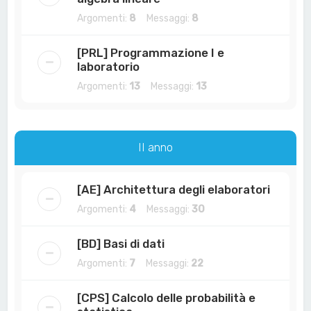
Argomenti:
8
Messaggi:
8
[PRL] Programmazione I e
laboratorio
Argomenti:
13
Messaggi:
13
II anno
[AE] Architettura degli elaboratori
Argomenti:
4
Messaggi:
30
[BD] Basi di dati
Argomenti:
7
Messaggi:
22
[CPS] Calcolo delle probabilità e