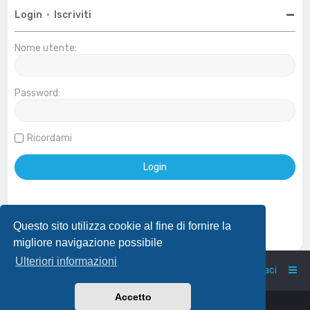
Login
•
Iscriviti
Nome utente:
Password:
Ricordami
Questo sito utilizza cookie al fine di fornire la
Effettua login con account Google
migliore navigazione possibile
Ulteriori informazioni
Home
Indice
Contattaci
Accetto
Powered by
phpBB
™