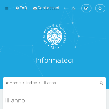
FAQ
Contattaci
Informateci
C
Home
Indice
III anno
e
r
III anno
c