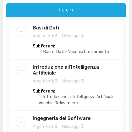
a
Forum
Basi di Dati
Argomenti:
3
Messaggi:
6
Subforum:
Basi di Dati - Vecchio Ordinamento
Introduzione all'Intelligenza
Artificiale
Argomenti:
3
Messaggi:
3
Subforum:
Introduzione all'Intelligenza Artificiale -
Vecchio Ordinamento
Ingegneria del Software
Argomenti:
2
Messaggi:
3