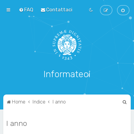
FAQ
Contattaci
Informateci
C
Home
Indice
I anno
e
r
I anno
c