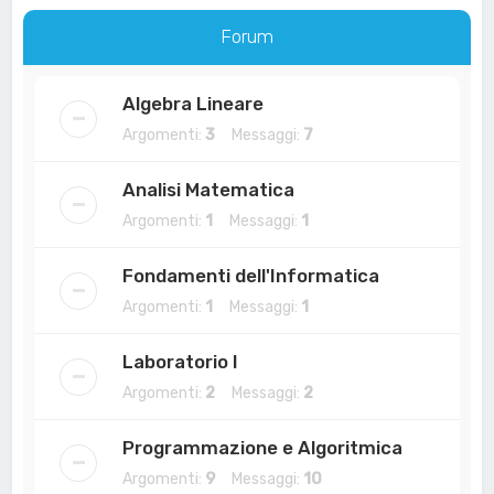
a
Forum
Algebra Lineare
Argomenti:
3
Messaggi:
7
Analisi Matematica
Argomenti:
1
Messaggi:
1
Fondamenti dell'Informatica
Argomenti:
1
Messaggi:
1
Laboratorio I
Argomenti:
2
Messaggi:
2
Programmazione e Algoritmica
Argomenti:
9
Messaggi:
10