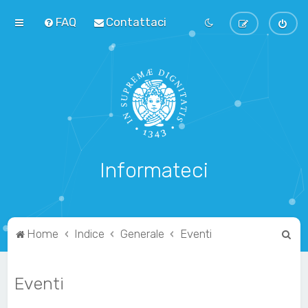
FAQ
Contattaci
Informateci
C
Home
Indice
Generale
Eventi
e
r
Eventi
c