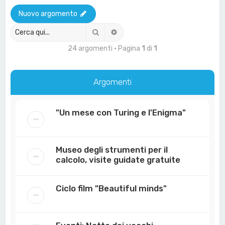
a
Nuovo argomento
Cerca
Ricerca avanzata
24 argomenti • Pagina
1
di
1
Argomenti
"Un mese con Turing e l'Enigma"
Museo degli strumenti per il
calcolo, visite guidate gratuite
Ciclo film "Beautiful minds"