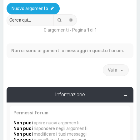
a
Nuovo argomento
Cerca
Ricerca avanzata
0 argomenti • Pagina
1
di
1
Non ci sono argomenti o messaggi in questo forum.
Vai a
Informazione
Permessi forum
Non puoi
aprire nuovi argomenti
Non puoi
rispondere negli argomenti
Non puoi
modificare i tuoi messaggi
Non puoi
cancellare i tuoi messaggi