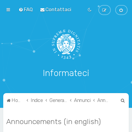
FAQ
Contattaci
Informateci
C
Home
Indice
Generale
Annunci
Announcements (in english)
e
r
Announcements (in english)
c