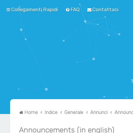
Collegamenti Rapidi
FAQ
Contattaci
T
Home
Indice
Generale
Annunci
Announce
Announcements (in english)