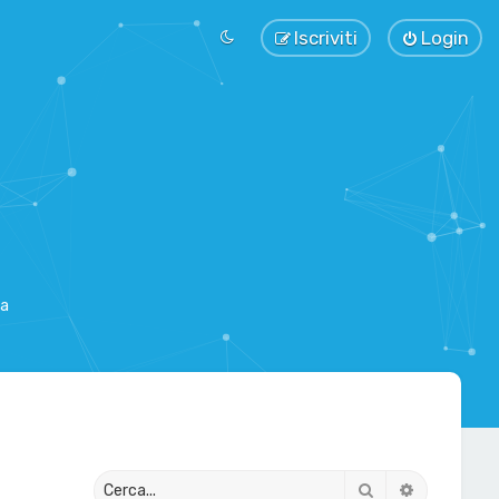
Iscriviti
Login
sa
Cerca
Ricerca av