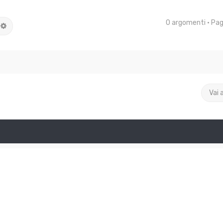
0 argomenti • Pa
rca
Ricerca avanzata
Vai 