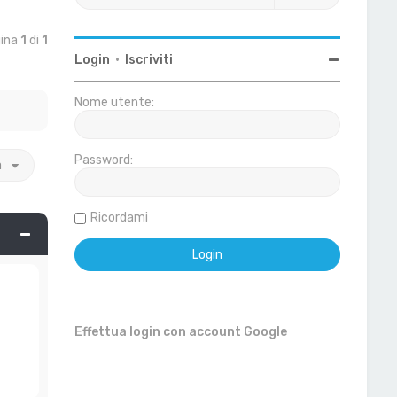
gina
1
di
1
Login
•
Iscriviti
Nome utente:
Password:
a
Ricordami
Effettua login con account Google