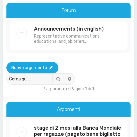
a
Forum
Announcements (in english)
Representative communications,
educational and job offers.
Nuovo argomento
Cerca
Ricerca avanzata
7 argomenti • Pagina
1
di
1
Argomenti
stage di 2 mesi alla Banca Mondiale
per ragazze (pagato bene biglietto