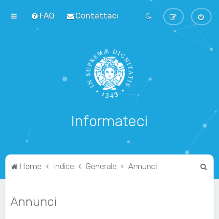
FAQ
Contattaci
Informateci
C
Home
Indice
Generale
Annunci
e
r
Annunci
c