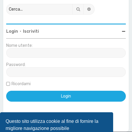
Cerca
Ricerca avanzata
Login
•
Iscriviti
Nome utente:
Password:
Ricordami
Questo sito utilizza cookie al fine di fornire la
Effettua login con account Google
migliore navigazione possibile