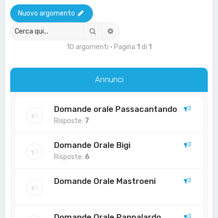
a
Nuovo argomento
Cerca
Ricerca avanzata
10 argomenti • Pagina
1
di
1
Annunci
Domande orale Passacantando
Risposte:
7
Domande Orale Bigi
Risposte:
6
Domande Orale Mastroeni
Domande Orale Pappalardo