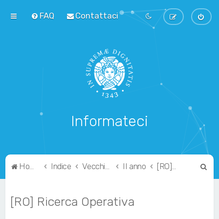
FAQ
Contattaci
Informateci
C
Home
Indice
Vecchio Ordinamento
II anno
[RO] Ricerca Operativa
e
r
[RO] Ricerca Operativa
c