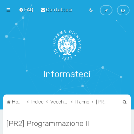
FAQ
Contattaci
Informateci
C
Home
Indice
Vecchio Ordinamento
II anno
[PR2] Programmazione II
e
r
[PR2] Programmazione II
c