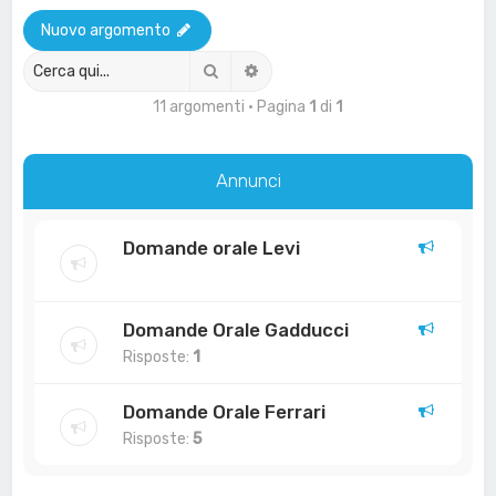
a
Nuovo argomento
Cerca
Ricerca avanzata
11 argomenti • Pagina
1
di
1
Annunci
Domande orale Levi
Domande Orale Gadducci
Risposte:
1
Domande Orale Ferrari
Risposte:
5