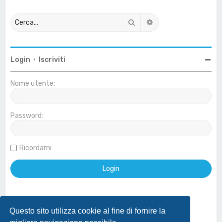
Cerca
Ricerca avanzata
Login
•
Iscriviti
Nome utente:
Password:
Ricordami
Questo sito utilizza cookie al fine di fornire la
Effettua login con account Google