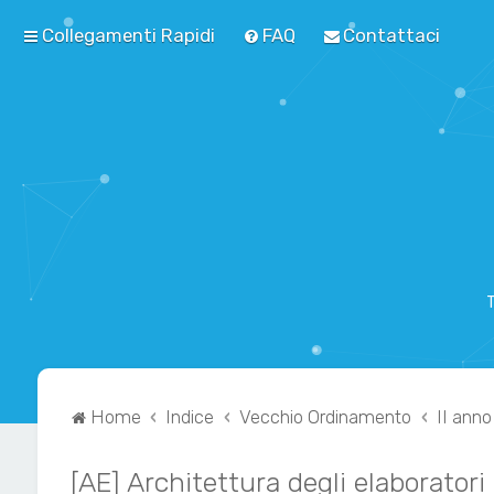
Collegamenti Rapidi
FAQ
Contattaci
T
Home
Indice
Vecchio Ordinamento
II anno
[AE] Architettura degli elaboratori