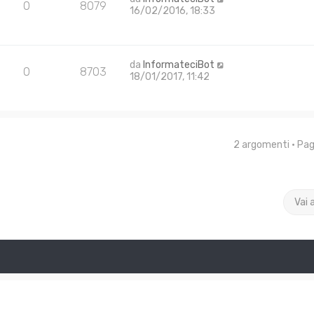
0
8079
16/02/2016, 18:33
da
InformateciBot
0
8703
18/01/2017, 11:42
2 argomenti • Pa
Vai 