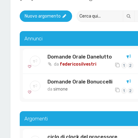
Ce
Nuovo argomento
Annunci
Domande Orale Danelutto
da
federicosilvestri
1
2
Domande Orale Bonuccelli
da
simone
1
2
Argomenti
ciclo di clock del processore