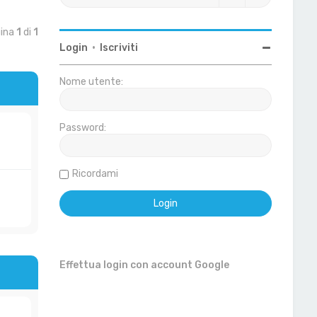
gina
1
di
1
Login
•
Iscriviti
Nome utente:
Password:
Ricordami
Effettua login con account Google