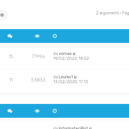
2 argomenti • Pa
rca
Ricerca avanzata
da
vornao
15
77996
19/02/2022, 14:52
da
Loures1
11
53833
13/02/2020, 17:13
da
InformateciBot