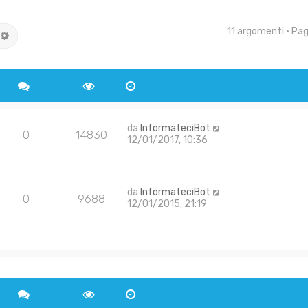
11 argomenti • Pa
rca
Ricerca avanzata
da
InformateciBot
0
14830
12/01/2017, 10:36
da
InformateciBot
0
9688
12/01/2015, 21:19