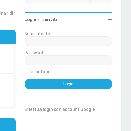
gina
1
di
1
Login
•
Iscriviti
Nome utente:
Password:
Ricordami
Effettua login con account Google