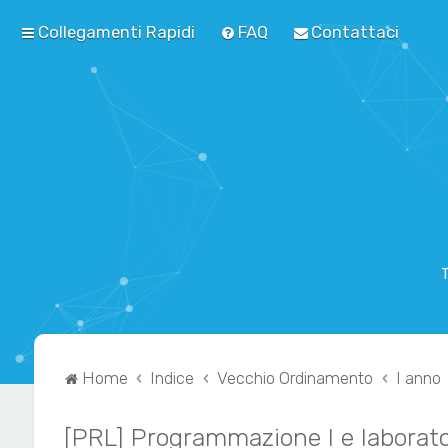
Collegamenti Rapidi
FAQ
Contattaci
T
Home
Indice
Vecchio Ordinamento
I anno
[PRL] Programmazione I e laborato