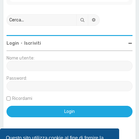
Cerca
Ricerca avanzata
Login
•
Iscriviti
Nome utente:
Password:
Ricordami
Questo sito utilizza cookie al fine di fornire la
Effettua login con account Google