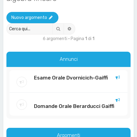
a
Nuovo argomento
Cerca
Ricerca avanzata
6 argomenti • Pagina
1
di
1
Annunci
Esame Orale Dvornicich-Gaiffi
Domande Orale Berarducci Gaiffi
Argomenti