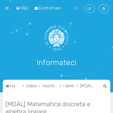
FAQ
Contattaci
Informateci
C
Home
Indice
Vecchio Ordinamento
I anno
[MDAL] Matematica discreta e algebra lineare
e
r
[MDAL] Matematica discreta e
c
algebra lineare