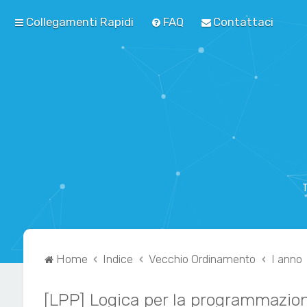
Collegamenti Rapidi
FAQ
Contattaci
T
Home
Indice
Vecchio Ordinamento
I anno
[LPP] Logica per la programmazio