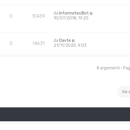
da
InformateciBot
0
10439
10/07/2018, 19:25
da
Davte
0
14631
21/11/2020, 9:03
8 argomenti • Pa
Vai 