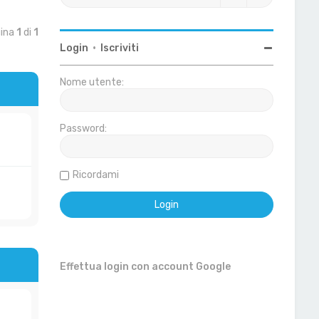
gina
1
di
1
Login
•
Iscriviti
Nome utente:
Password:
Ricordami
Effettua login con account Google