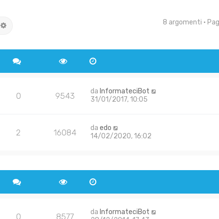
8 argomenti • Pa
rca
Ricerca avanzata
da
InformateciBot
0
9543
31/01/2017, 10:05
da
edo
2
16084
14/02/2020, 16:02
da
InformateciBot
0
8577