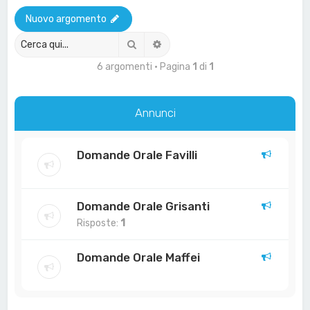
a
Nuovo argomento
Cerca
Ricerca avanzata
6 argomenti • Pagina
1
di
1
Annunci
Domande Orale Favilli
Domande Orale Grisanti
Risposte:
1
Domande Orale Maffei