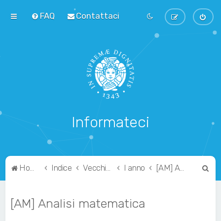
FAQ
Contattaci
Informateci
C
Home
Indice
Vecchio Ordinamento
I anno
[AM] Analisi matematica
e
r
[AM] Analisi matematica
c