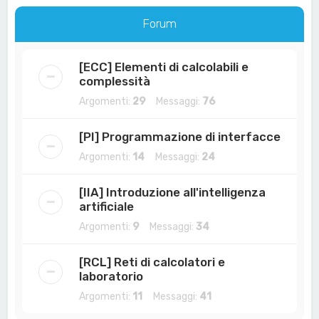
a
Forum
[ECC] Elementi di calcolabili e
complessità
Argomenti:
29
Messaggi:
76
[PI] Programmazione di interfacce
Argomenti:
14
Messaggi:
24
[IIA] Introduzione all'intelligenza
artificiale
Argomenti:
9
Messaggi:
34
[RCL] Reti di calcolatori e
laboratorio
Argomenti:
11
Messaggi:
41