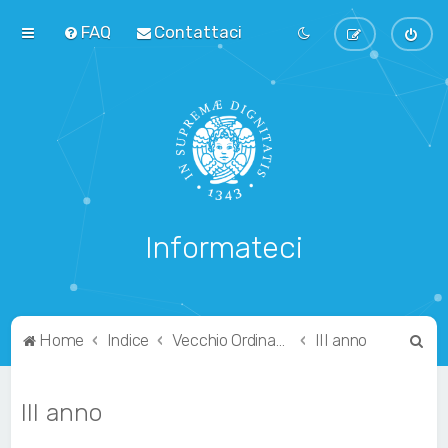
FAQ
Contattaci
Informateci
C
Home
Indice
Vecchio Ordinamento
III anno
e
r
III anno
c