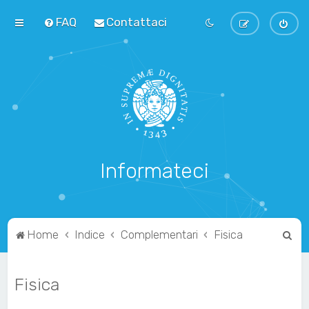
FAQ
Contattaci
Informateci
C
Home
Indice
Complementari
Fisica
e
r
Fisica
c