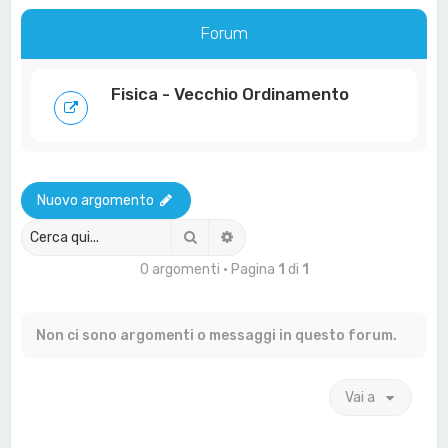
a
Forum
Fisica - Vecchio Ordinamento
Nuovo argomento
Cerca
Ricerca avanzata
0 argomenti • Pagina
1
di
1
Non ci sono argomenti o messaggi in questo forum.
Vai a