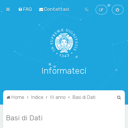
FAQ
Contattaci
Informateci
C
Home
Indice
III anno
Basi di Dati
e
r
Basi di Dati
c