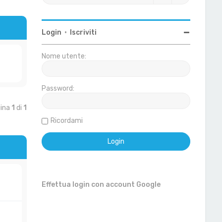
Login
•
Iscriviti
Nome utente:
Password:
gina
1
di
1
Ricordami
Effettua login con account Google