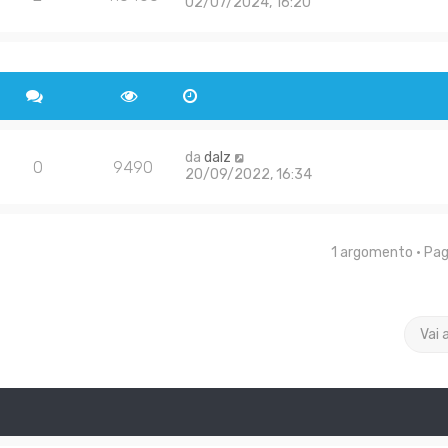
02/07/2024, 16:20
da
dalz
0
9490
20/09/2022, 16:34
1 argomento • Pa
Vai 