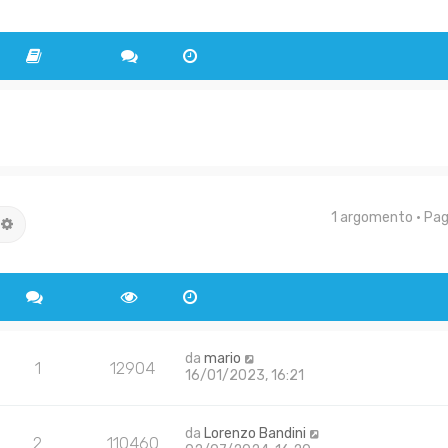
1 argomento • Pa
rca
Ricerca avanzata
da
mario
1
12904
16/01/2023, 16:21
da
Lorenzo Bandini
2
110460