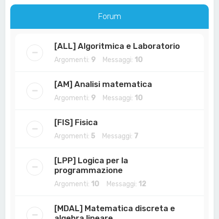
a
Forum
[ALL] Algoritmica e Laboratorio
Argomenti:
9
Messaggi:
10
[AM] Analisi matematica
Argomenti:
9
Messaggi:
10
[FIS] Fisica
Argomenti:
5
Messaggi:
7
[LPP] Logica per la
programmazione
Argomenti:
10
Messaggi:
12
[MDAL] Matematica discreta e
algebra lineare