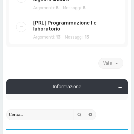
Argomenti:
8
Messaggi:
8
[PRL] Programmazione I e
laboratorio
Argomenti:
13
Messaggi:
13
Vai a
Informazione
Cerca
Ricerca avanzata