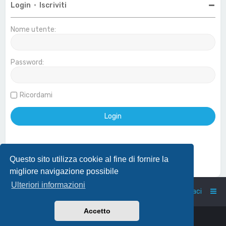
Login
•
Iscriviti
Nome utente:
Password:
Ricordami
Questo sito utilizza cookie al fine di fornire la
Effettua login con account Google
migliore navigazione possibile
Ulteriori informazioni
Home
Indice
Contattaci
Accetto
Powered by
phpBB
™