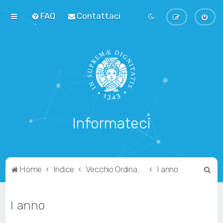
FAQ
Contattaci
Informateci
C
Home
Indice
Vecchio Ordinamento
I anno
e
r
I anno
c