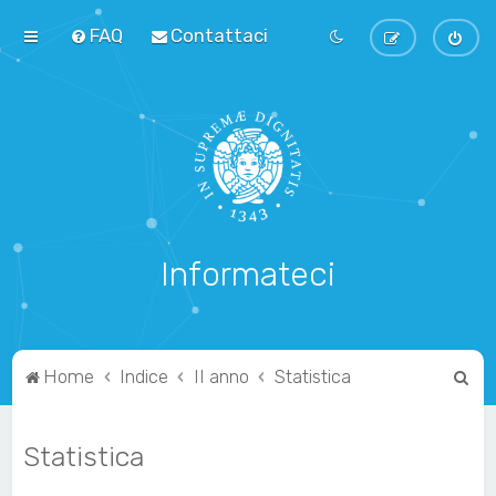
FAQ
Contattaci
Informateci
C
Home
Indice
II anno
Statistica
e
r
Statistica
c