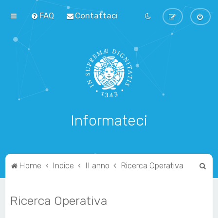
FAQ
Contattaci
Informateci
C
Home
Indice
II anno
Ricerca Operativa
e
r
Ricerca Operativa
c