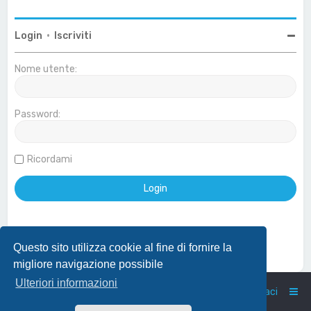
Login
•
Iscriviti
Nome utente:
Password:
Ricordami
Questo sito utilizza cookie al fine di fornire la
Effettua login con account Google
migliore navigazione possibile
Ulteriori informazioni
Home
Indice
Contattaci