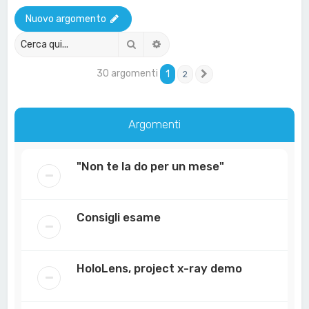
a
Nuovo argomento
Cerca
Ricerca avanzata
30 argomenti
1
2
Prossimo
Argomenti
"Non te la do per un mese"
Consigli esame
HoloLens, project x-ray demo