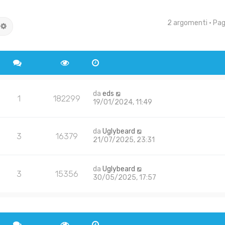
2 argomenti • Pa
rca
Ricerca avanzata
da
eds
1
182299
19/01/2024, 11:49
da
Uglybeard
3
16379
21/07/2025, 23:31
da
Uglybeard
3
15356
30/05/2025, 17:57