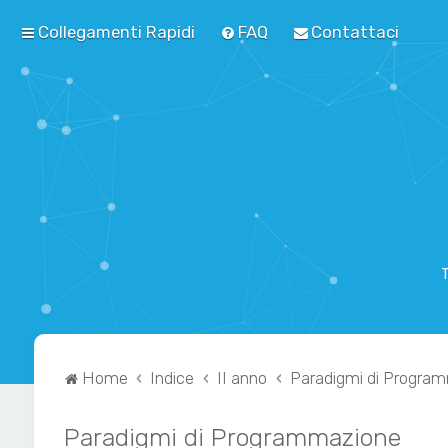
Collegamenti Rapidi
FAQ
Contattaci
T
Home
Indice
II anno
Paradigmi di Progra
Paradigmi di Programmazione