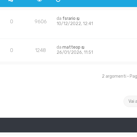
da
fsrario
0
9606
10/12/2022, 12:41
da
matteop
0
1248
26/01/2026, 11:51
2 argomenti • Pa
Vai 