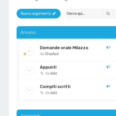
Ce
Nuovo argomento
Annunci
Domande orale Milazzo
da
CharAsd
Appunti
da
dalz
Compiti scritti
da
dalz
Argomenti