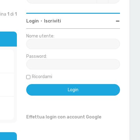
gina
1
di
1
Login
•
Iscriviti
Nome utente:
Password:
Ricordami
Effettua login con account Google