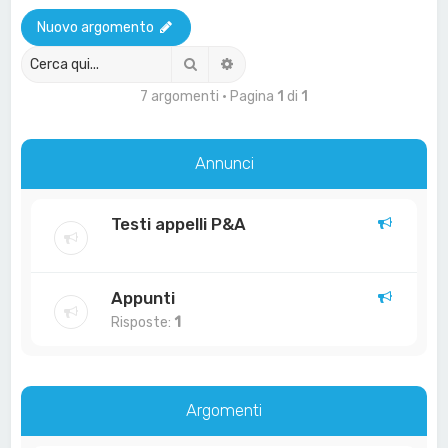
a
Nuovo argomento
Cerca
Ricerca avanzata
7 argomenti • Pagina
1
di
1
Annunci
Testi appelli P&A
Appunti
Risposte:
1
Argomenti