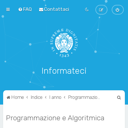
FAQ
Contattaci
Informateci
C
Home
Indice
I anno
Programmazione e Algoritmica
e
r
Programmazione e Algoritmica
c