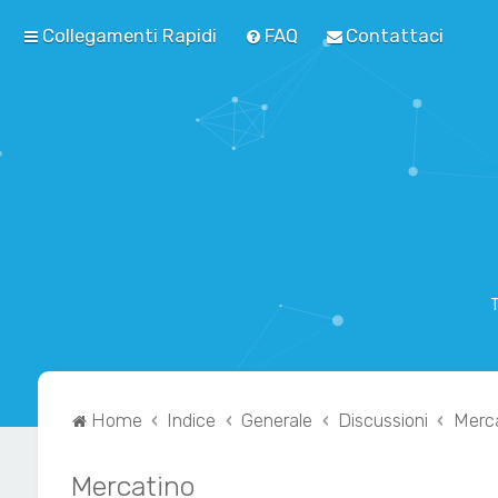
Collegamenti Rapidi
FAQ
Contattaci
T
Home
Indice
Generale
Discussioni
Merc
Mercatino