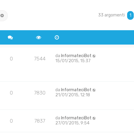
33 argomenti
rca
Ricerca avanzata
1
da
InformateciBot
0
7544
15/01/2015, 15:37
da
InformateciBot
0
7830
21/01/2015, 12:18
da
InformateciBot
0
7837
27/01/2015, 9:54