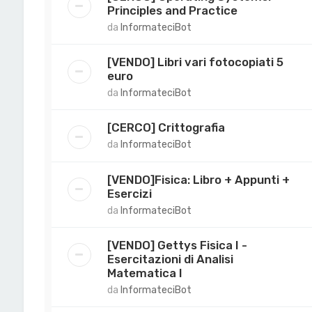
Principles and Practice
da
InformateciBot
[VENDO] Libri vari fotocopiati 5
euro
da
InformateciBot
[CERCO] Crittografia
da
InformateciBot
[VENDO]Fisica: Libro + Appunti +
Esercizi
da
InformateciBot
[VENDO] Gettys Fisica I -
Esercitazioni di Analisi
Matematica I
da
InformateciBot