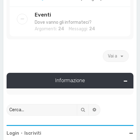
Eventi
Dove vanno gli informateci?
Argomenti:
24
Messaggi:
24
Vai a
Informazione
Cerca
Ricerca avanzata
Login
•
Iscriviti