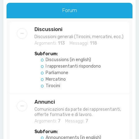
a
Forum
Discussioni
Discussioni generali (Tirocini, mercatini, ecc.)
Argomenti:
113
Messaggi:
118
Subforum:
Discussions (in english)
I rappresentanti rispondono
Parliamone
Mercatino
Tirocini
Annunci
Comunicazioni da parte dei rappresentanti,
offerte formative e di lavoro.
Argomenti:
7
Messaggi:
7
Subforum:
Announcements (in english)