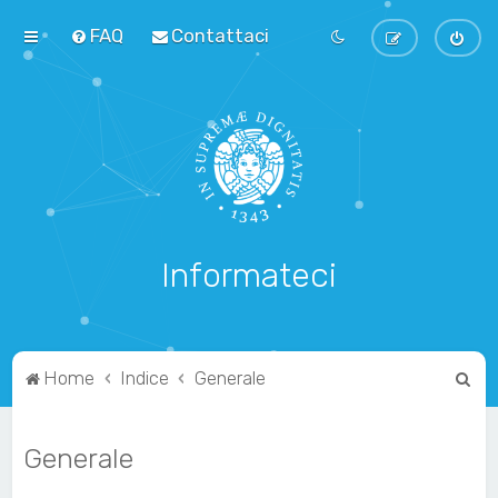
FAQ
Contattaci
Informateci
C
Home
Indice
Generale
e
r
Generale
c