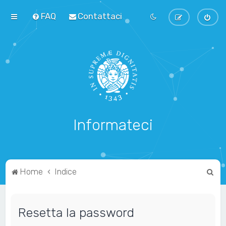
FAQ
Contattaci
Informateci
C
Home
Indice
e
r
Resetta la password
c