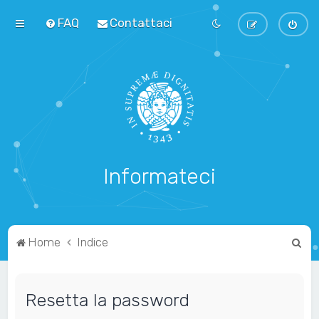
FAQ
Contattaci
Informateci
C
Home
Indice
e
r
Resetta la password
c