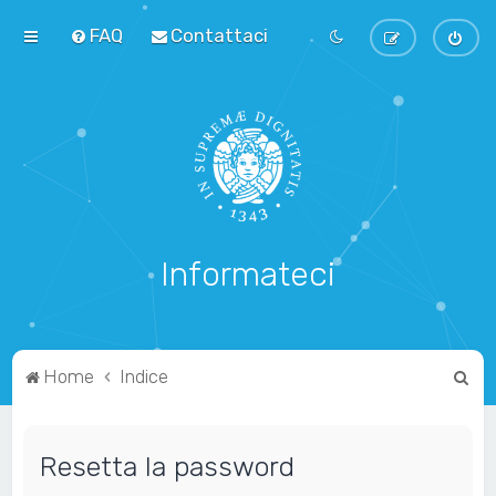
FAQ
Contattaci
Informateci
C
Home
Indice
e
r
Resetta la password
c